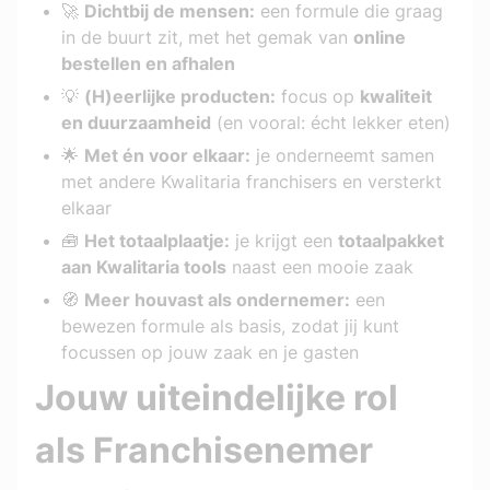
🚀 
Dichtbij de mensen:
 een formule die graag 
in de buurt zit, met het gemak van 
online 
bestellen en afhalen
💡 
(H)eerlijke producten:
 focus op 
kwaliteit 
en duurzaamheid
 (en vooral: écht lekker eten)
🌟 
Met én voor elkaar:
 je onderneemt samen 
met andere Kwalitaria franchisers en versterkt 
elkaar
🧰 
Het totaalplaatje:
 je krijgt een 
totaalpakket 
aan Kwalitaria tools
 naast een mooie zaak
🧭 
Meer houvast als ondernemer:
 een 
bewezen formule als basis, zodat jij kunt 
focussen op jouw zaak en je gasten
Jouw uiteindelijke rol 
als Franchisenemer