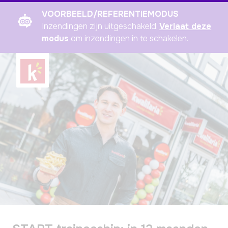
VOORBEELD/REFERENTIEMODUS
Inzendingen zijn uitgeschakeld.
Verlaat deze
modus
om inzendingen in te schakelen.